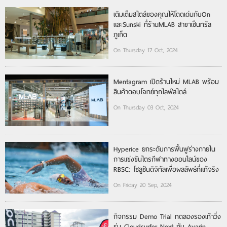
เติมเต็มสไตล์ของคุณให้โดดเด่นกับOn
และSunski ที่ร้านMLAB สาขาเซ็นทรัล
ภูเก็ต
On Thursday 17 Oct, 2024
Mentagram เปิดร้านใหม่ MLAB พร้อม
สินค้าตอบโจทย์ทุกไลฟ์สไตล์
On Thursday 03 Oct, 2024
Hyperice ยกระดับการฟื้นฟูร่างกายใน
การแข่งขันไตรกีฬาทางออนไลน์ของ
RBSC: โซลูชันดิจิทัลเพื่อผลลัพธ์ที่แท้จริง
On Friday 20 Sep, 2024
กิจกรรม Demo Trial ทดลองรองเท้าวิ่ง
รุ่น Cloudsurfer Next กับ Avarin