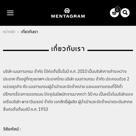
ไทย
|
English
0
LOGIN
REGISTER
หน้าหลัก
เกี่ยวกับเรา
>
WISHLIST
( 0 )
เกี่ยวกับเรา
หน้าหลัก
แบรนด์
บริษัท เมนทาแกรม จำกัด ได้ก่อตั้งขึ้นในปี ค.ศ. 2010 เป็นบริษัทการค้าระหว่าง
ตัวแทนจำหน่าย
ประเทศ ตั้งอยู่ที่กรุงเทพฯ ประเทศไทย บริษัท เมนทาแกรม จำกัด ประกอบด้วย 2
หน่วยธุรกิจ คือ เมนทาแกรมผู้นำเข้าและจัดจำหน่าย และเมนทาแกรมที่ให้คำ
เกี่ยวกับเรา
ปรึกษาเรื่องการออกแบบ ปัจจุบันมีพนักงานมากกว่า 50 คน เป็นหนึ่งในบริษัทของ
ติดต่อเรา
เครือบริษัท พาราวินเซอร์ จำกัด เอกสิทธิ์ผู้ผลิต ผู้นำเข้าและจัดจำหน่ายระดับสากล
ซึ่งก่อตั้งตั้งแต่ปี ค.ศ. 1953
บทความ
วิสัยทัศน์ :